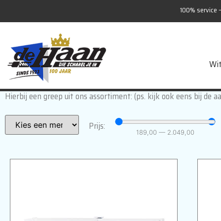
100% service –
Wi
Koel-Vrieskasten (inbouw en vrijstaand)
Hierbij een greep uit ons assortiment: (ps. kijk ook eens bij de a
Prijs:
189,00
—
2.049,00