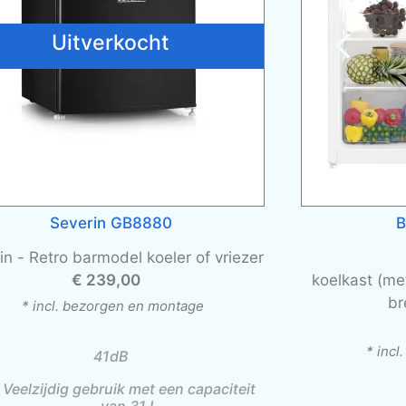
Uitverkocht
Severin GB8880
B
in -
Retro barmodel koeler of vriezer
€ 239,00
koelkast (me
br
* incl. bezorgen en montage
* inc
41dB
Veelzijdig gebruik met een capaciteit