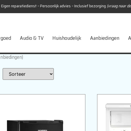
 Eigen reparatiedienst – Persoonlijk advies – Inclusief bezorging
(vraag naar d
tgoed
Audio & TV
Huishoudelijk
Aanbiedingen
A
anbiedingen)