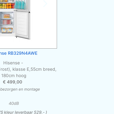
ense RB329N4AWE
Hisense -
Frost), klasse E,55cm breed,
180cm hoog
€ 499,00
l. bezorgen en montage
40dB
S kleur leverbaar 529,- )