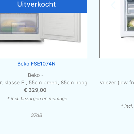
Uitverkocht
Beko FSE1074N
Beko -
er, klasse E , 55cm breed, 85cm hoog
vriezer (low f
€ 329,00
* incl. bezorgen en montage
* inc
37dB