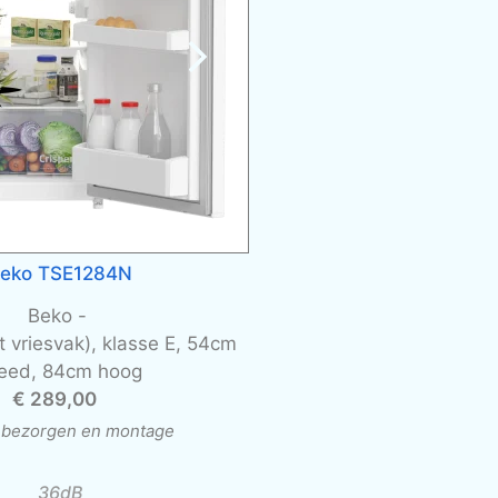
eko TSE1284N
Beko -
t vriesvak), klasse E, 54cm
eed, 84cm hoog
€ 289,00
l. bezorgen en montage
36dB