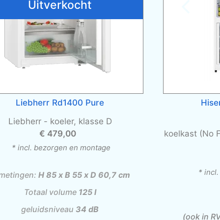
Uitverkocht
Liebherr Rd1400 Pure
His
Liebherr -
koeler, klasse D
€ 479,00
koelkast (No 
* incl. bezorgen en montage
* inc
metingen:
H 85 x B 55 x D 60,7 cm
Totaal volume
125 l
geluidsniveau
34 dB
(ook in RV