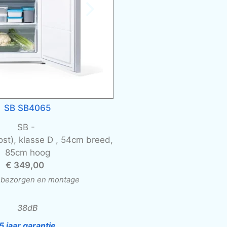
SB SB4065
SB -
rost), klasse D , 54cm breed,
85cm hoog
€ 349,00
l. bezorgen en montage
38dB
5 jaar garantie