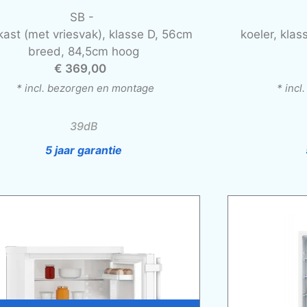
SB -
kast (met vriesvak), klasse D, 56cm
koeler, kla
breed, 84,5cm hoog
€ 369,00
* incl. bezorgen en montage
* inc
39dB
5 jaar garantie