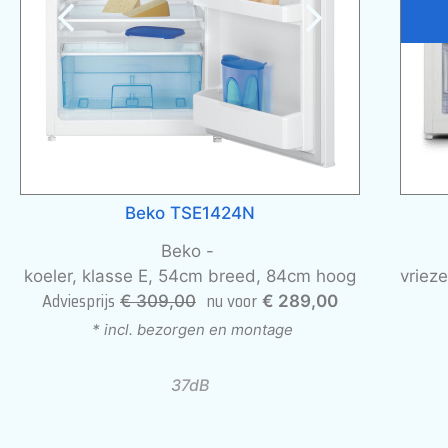
Beko TSE1424N
Beko -
koeler, klasse E, 54cm breed, 84cm hoog
vriez
Adviesprijs
nu voor
€ 309,00
€ 289,00
* incl. bezorgen en montage
37dB